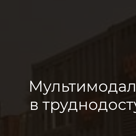
Мультимодал
в труднодос