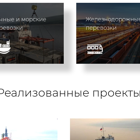
чные и морские
Железнодорожны
еревозки
перевозки
Реализованные проекты