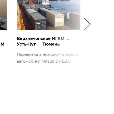
Саратов →
Верхнечонское НГКМ →
КМ
Усть-Кут → Тюмень
Перевозка 
Перевозка энергокомплекса и
18 тонн
автомобиля Mitsubishi L200