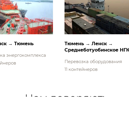
ск → Тюмень
Тюмень → Ленск →
Среднеботуобинское НГ
ка энергокомплекса
Перевозка оборудования
ейнеров
11 контейнеров
Нам доверяют: