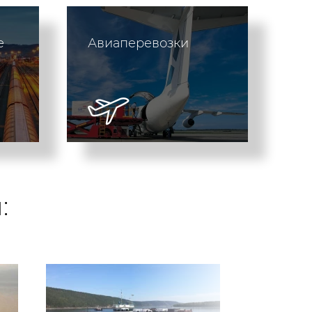
е
Авиаперевозки
: