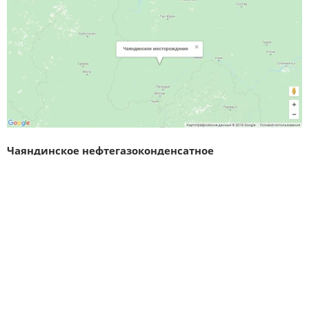
Чаяндинское нефтегазоконденсатное
месторождение
расположено в Ленском районе на юго-
западу Республики Саха (Якутия).
Месторождение занимает площадь в несколько десятков
квадратных километров и является одной из баз для
осуществления газовых поставок в
Китай. Запасы
Чаяндинского месторождения
по категории
С1+С2 составляют 1,24 триллиона кубометров газа, 68,4
миллиона тонн нефти и конденсата. Лицензия