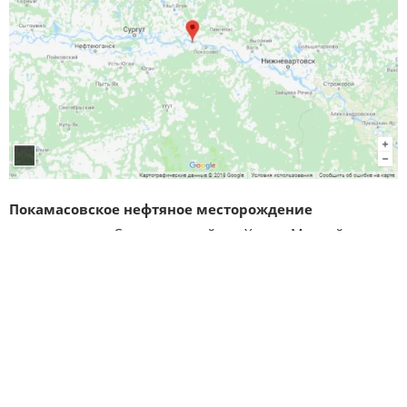
Покамасовское нефтяное месторождение
расположено в Сургутском районе Ханты-Мансийского
автономного округа Российской Федерации
Покамасовское месторождение
входит в состав
Вартовского нефтегазоносного района Среднеобской
нефтегазоносной области Западно-Сибирской
нефтегазоносной провинции.