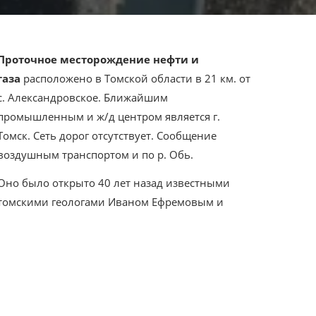
Проточное месторождение нефти и
газа
расположено в Томской области в 21 км. от
с. Александровское. Ближайшим
промышленным и ж/д центром является г.
Томск. Сеть дорог отсутствует. Сообщение
воздушным транспортом и по р. Обь.
Оно было открыто 40 лет назад известными
томскими геологами Иваном Ефремовым и
Владимиром Биджаковым, но в начальную
разработку его ввели только в 2015
году. Залежи нефти подтвердились после
бурения первой разведочной скважины, с
которой удалось получить 8 тонн нефти в