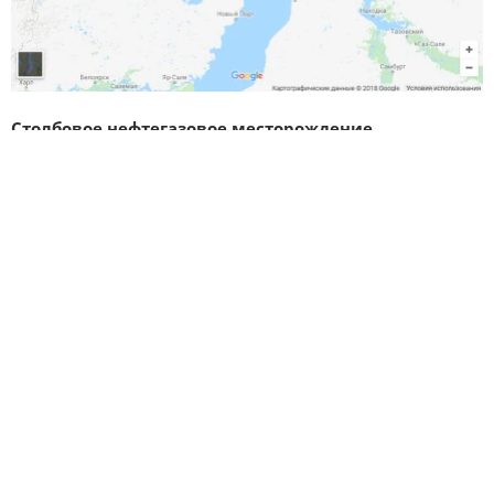
Столбовое нефтегазовое месторождение
расположено в Каргасокском районе Томской области.
Ближайший населенный пункт - с. Новый Васюган,
расположенный в 70 км южнее. В непосредственной
близости находятся разрабатываемые Оленье и Озерное
месторождения, которые связаны с вахтовым поселком
Пионерный бетонной дорогой. Гидрографическая сеть
представлена мелкими притоками р. Васюган.
Сообщение наземным и воздушным транспортом.