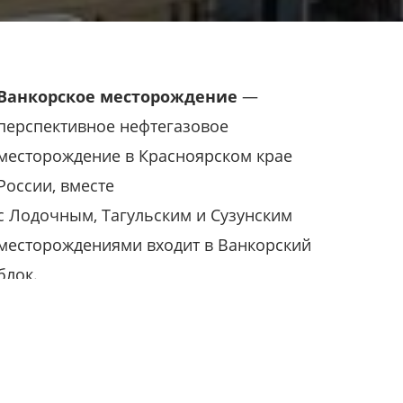
Ванкорское месторождение
—
перспективное нефтегазовое
месторождение в Красноярском крае
России, вместе
с Лодочным, Тагульским и Сузунским
месторождениями входит в Ванкорский
блок.
Для разработки месторождения создан
вахтовый посёлок Ванкор. Было
открыто в 1991 году. Запасы нефти на
месторождении превышают 260 млн т,