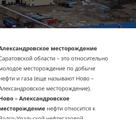
Александровское месторождение
Саратовской области – это относительно
молодое месторождение по добыче
нефти и газа (еще называют Ново –
Александровское месторождение).
Ново – Александровское
месторождение
нефти относится к
Волго-Уральской нефтегазовой
провинции, части крупнейшего