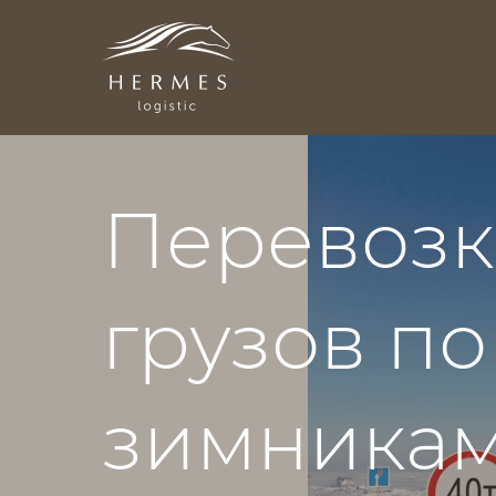
Перевозк
грузов по
зимника