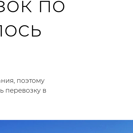
зок по
лось
ния, поэтому
ь перевозку в