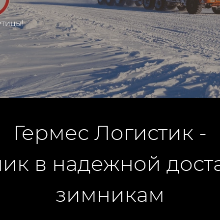
утицы!
Гермес Логистик -
к в надежной доста
зимникам