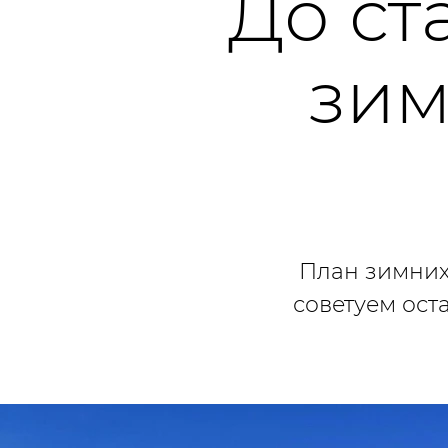
До ст
зим
План зимних
советуем ост