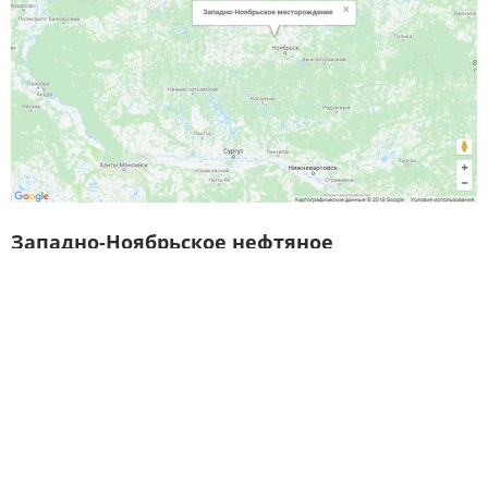
Западно-Ноябрьское нефтяное
месторождени
е
расположено в г. Салехард в
Ямало-Ненецком Автономном округе. В
пределах месторождения выявлены 2 нефтяные
залежи пластово-сводового и литологически
экранированного типов. Коллектором является
песчаники с линзовидными прослоями глин.