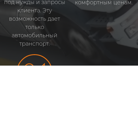
под нужды и запросы
комфортным ценам.
клиента. Эту
возможность дает
только
автомобильный
транспорт.
Оперативность:
в отличие от авиа,
водного и
железнодорожного
транспорта, которые