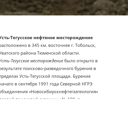
Усть-Тегусское нефтяное месторождение
расположено в 345 км. восточнее г. Тобольск,
Уватского района Тюменской области.
Усть-Тегусское месторождение
было открыто в
результате поисково-разведочного бурения в
пределах Усть-Тегусской площади. Бурение
начато в сентябре 1991 года Северной НГРЭ
объединения «Новосибирскнефтегазгеология»
первой поисковой скважины № 100, в
результате испытания которой было открыто
Усть-Тегусское месторождение нефти.
На
Усть-Тегусском месторождении
пробурены 6