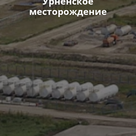
Урненское
месторождение​