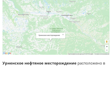
Урненское нефтяное месторождение
расположено в
325 км. восточнее г. Тобольск Тюменской области.
Урненское месторождение
было открыто в сентябре 1970
года в результате поисково-разведочного
бурения скважины № 11 объединения
«Новосибирскнефтегазгеология» Правдинской НРЭ (п.
Горнопрадинск).
На
Урненском месторождении
пробурены 25 поисково-