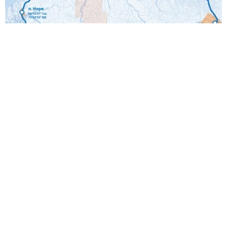
Южно-Песцовое газоконденсатное месторождение
находится в Надымском районе Ямало-Ненецкого АО.
Открыто в 2002 году поисковой скважиной № 1, при
испытании которой из пласта Ю3 получен
фонтанирующий приток газоконденсатной смеси
дебитом 52,14 тыс. м3/сут на диафрагме 5 мм.
На месторождении пробурена одна поисковая скважина
глубиной 4260 м. Эффективность геологоразведочных