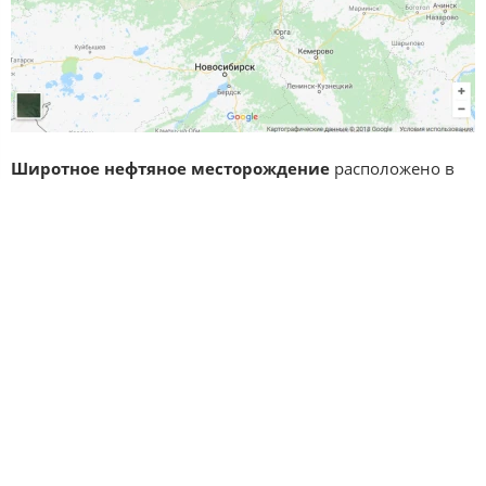
Широтное нефтяное месторождение
расположено в
Парабельском районе Томской области.
Ближайшим наиболее крупным населенным пунктом
является село Пудино,расположенное в 40 км на юго-
восток от месторождения. Через месторождение
проходит
нефтепровод Парабель-Лугинецкое.
Экономически район не освоен.
Доставка грузов на месторождение производится
автомобильным транспортом по намороженным
дорогам. Областной центр и ж.д. станция г. Томск