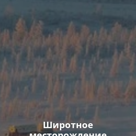
Широтное
месторождение​