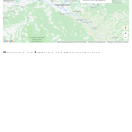
Вахское нефтяное месторождение
расположено в Александровском районе
Томской области.
Месторождение открыто поисково-разведочной
скв. 10 в 1965 г, а в 1976 г введено в
промышленную эксплуатацию.
В настоящее время на нем пробурено 76
поисково-разведочных и 1166