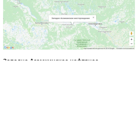
Западно-Асомкинское нефтяное
месторождение
расположено Сургутском
районе ХМАО. Основной платформенный
разрез сложен юрскими и меловыми
отложениями.
Западно-Асомкинское
месторождение нефти относится к
распределённому фонду недр.
В пределах месторождения выявлены 3