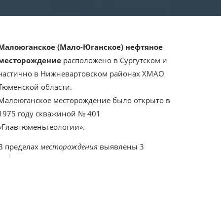
Малоюганское (Мало-Юганское) нефтяное
месторождение
расположено в Сургутском и
частично в Нижневартовском районах ХМАО
Тюменской области.
Малоюганское месторождение было открыто в
1975 году скважиной № 401
«Главтюменьгеологии».
В пределах
месторождения
выяв­лены 3
нефтяные залежи пластово-сводового и
литологически экранированного типов.
Коллектором служат гранулярные песчани­ки с
прослоями глин, имеющие различную
пористость и проницаемость.