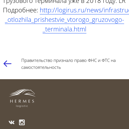
грузового терминала уже в 2018 году. LR
Подробнее:
http://logirus.ru/news/infrast
_otlozhila_prishestvie_vtorogo_gruzovogo-
_terminala.html
Правительство признало право ФНС и ФТС на
самостоятельность