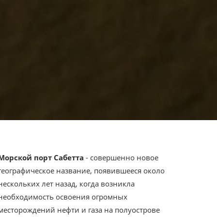
Морской порт Сабетта
- совершенно новое
географическое название, появившееся около
нескольких лет назад, когда возникла
необходимость освоения огромных
месторождений нефти и газа на полуострове