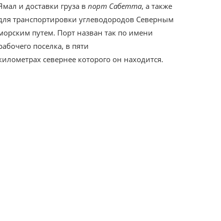
Ямал и доставки груза в
порт Сабетта
, а также
для транспортировки углеводородов Северным
морским путем. Порт назван так по имени
рабочего поселка, в пяти
километрах севернее которого он находится.
Порт Сабетта
на карте располагается в
восточной части Ямала, на берегу 800-
километровой Обской губы, выходящей в
арктическое Карское море.
В настоящее время наиболее востребованным
и экономичным способом доставки груза в
порт Сабетта
является доставка
автотранспортом по зимним дорогам –
зимникам. Кроме того, в поселке-порту Сабетта
находится действующий аэропорт, которому
придан статус международного. При