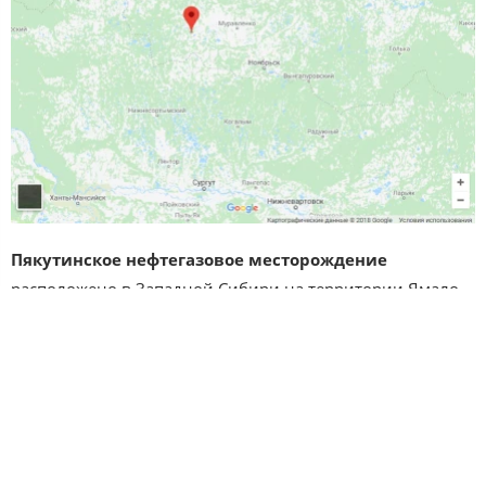
Пякутинское нефтегазовое месторождение
расположено в Западной Сибири на территории Ямало-
Ненецкого автономного округа (ЯНАО) Тюменской
области.
Месторождение находится в верховьях р.Надым. В 80 км
на восток через Суторминское и Муравленковское
месторождения проходит нефтепровод Уренгой-Сургут-
Омск. В 95 км на восток проходит трасса ЛЭП и в 128 км