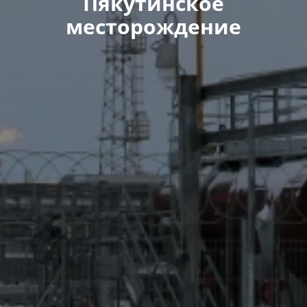
Пякутинское
месторождение​