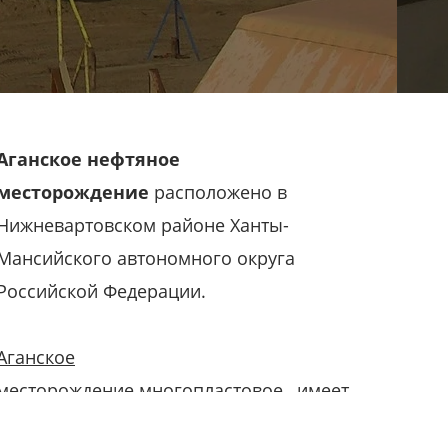
Аганское нефтяное
месторождение
расположено в
Нижневартовском районе Ханты-
Мансийского автономного округа
Российской Федерации.
Аганское
месторождение
многопластовое, имеет
2
площадь 300 км
. Фундамент не вскрыт.