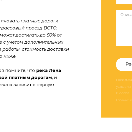
миновать платные дороги
ьтрассовый проезд ВСТО,
может достигать до 50% от
е с учетом дополнительных
е работы, стоимость доставки
о ниже.
Ра
ов помните, что
река Лена
ивой платным дорогам
, и
Нажимая
езона зависит в первую
условия
и соглаш
персона