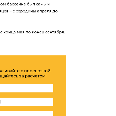
ком бассейне был самым
яцев – с середины апреля до
с конца мая по конец сентября.
тягивайте с перевозкой
щайтесь за расчетом!